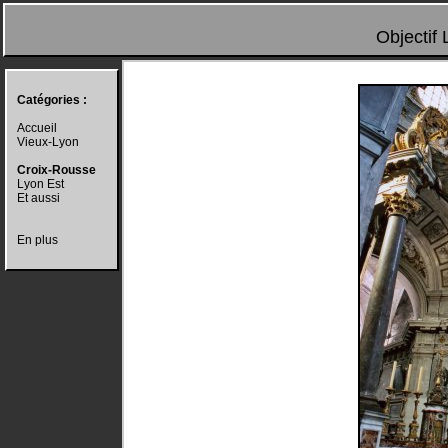
Objectif 
Catégories :
Accueil
Vieux-Lyon
Croix-Rousse
Lyon Est
Et aussi
En plus