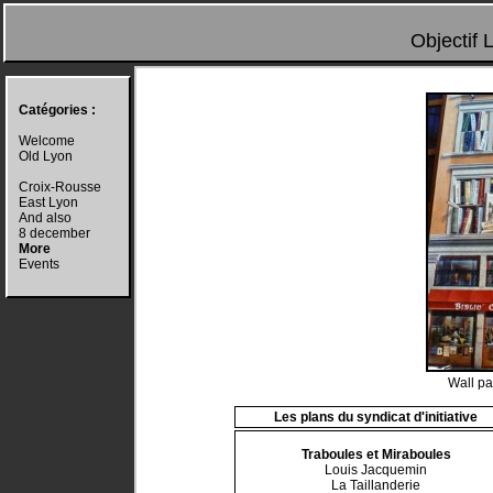
Objectif 
Catégories :
Welcome
Old Lyon
Croix-Rousse
East Lyon
And also
8 december
More
Events
Wall pai
Les plans du syndicat d'initiative
Traboules et Miraboules
Louis Jacquemin
La Taillanderie