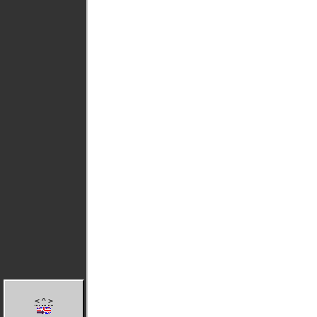
<
^
>