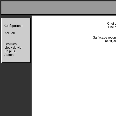
Chef d
Catégories :
Il ne 
Accueil
Sa facade recons
ne fit j
Les rues
Lieux de vie
En plus...
Autres