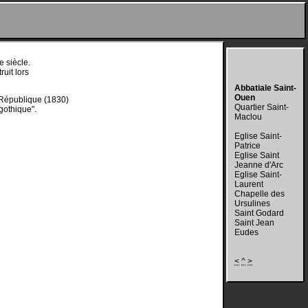
e siècle.
ruit lors
Abbatiale Saint-
Ouen
 République (1830)
Quartier Saint-
 gothique".
Maclou
Eglise Saint-
Patrice
Eglise Saint
Jeanne d'Arc
Eglise Saint-
Laurent
Chapelle des
Ursulines
Saint Godard
Saint Jean
Eudes
<
^
>